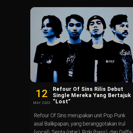
Refour Of Sins Rilis Debut
12
Single Mereka Yang Bertajuk
“Lost”
MAY
2022
Refour Of Sins merupakan unit Pop Punk
asal Balikpapan, yang beranggotakan Irul
(vocal), Septa (gitar), Rizki (bass), dan Daffa